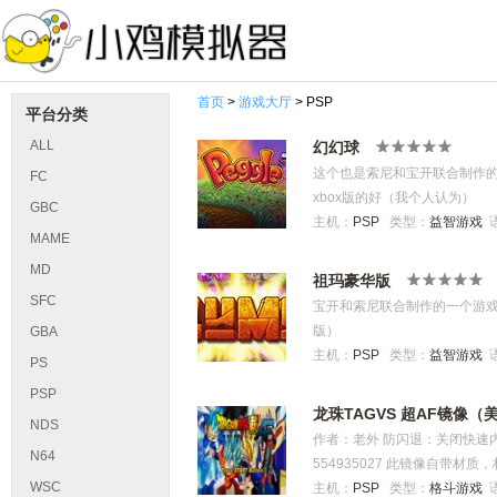
首页
>
游戏大厅
> PSP
平台分类
ALL
幻幻球
这个也是索尼和宝开联合制作的
FC
xbox版的好（我个人认为）
GBC
主机：
PSP
类型：
益智游戏
MAME
MD
祖玛豪华版
SFC
宝开和索尼联合制作的一个游戏，
版）
GBA
主机：
PSP
类型：
益智游戏
PS
PSP
龙珠TAGVS 超AF镜像（
NDS
作者：老外 防闪退：关闭快速内
N64
554935027 此镜像自带
WSC
美神档等群应有尽有哦！ 【出招
主机：
PSP
类型：
格斗游戏