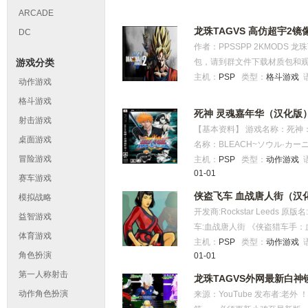
换。 摇杆 ：移动、连击方向控
ARCADE
连发，长按可蓄力。 ○ ：防御
龙珠TAGVS 高仿超宇2
DC
L+X可快速冲刺。 L：集气
作者：PPSSPP 2KMODS 龙
开，配合不同按键有不同效果。 R
游戏分类
包，请到群文件下载材质包和观
行（远X)-△ 冲刺气波 飞行（远
战，那非常欢迎您的加入，本
主机：
PSP
类型：
格斗游戏
动作游戏
+select 变身 下+select 取消
程联机教程，妈妈再也不担心我找
L+上+△ 必杀技 爆气后L+下
格斗游戏
L+↑ 气舞空术 L+↓ 气降落 △
死神 灵魂嘉年华（汉化版
即按X，可迅速接近被吹飞中的
射击游戏
翻滚） O 防御 L 畜气 （畜满第
【基本资料】 游戏名称：死神：灵魂嘉年
后在靠近对手的瞬间按□可把
X-X 投技 飞行（远X)-△ 冲刺
桌面游戏
名称：BLEACH~ソウル·カーニバル~
首先最基本的，□△，□□△，□
select变身 下+select 取消变身
冒险游戏
Studio 代理发行：Sony Compute
主机：
PSP
类型：
动作游戏
同，但是其实全是气功炮（空
+△ 必杀技 爆气后L+下+△ 超必
01-01
2008年11月06 【游戏简介
有个别人物不同），连打（类似
赛车游戏
（是先按X到了对手面前后按□
SCE Worldwide Studio
是踢飞（轻型的），接X上去按
侠盗飞车 血战唐人街（汉
模拟战略
的对手(会消耗气力)，中途可
气漫画作家久保带人（Kubo Ta
人砸地上去，但是踢飞后按△
开发商:Rockstar Leeds 原版名:G
对手再次击飞，配合方向键可
益智游戏
版动作过关游戏新作：《Bleach死神
（连打□中按↓+△是铲腿敌人
车:血战唐人街 《侠盗猎车手：血战
目前官方网站已正式开通，并
体育游戏
就是最普通的击飞了，连击中
一款动作角色扮演类游戏，于2
主机：
PSP
类型：
动作游戏
还宣布本作将会在2008年11月
把敌人击飞，可以继续连击，
角色扮演
01-01
一，并在该系列的3D游戏中，
神：灵魂嘉年华》不同于以往的
有一个重点是击飞后（不管是第
华人主角的游戏，讲述了李煌从
第一人称射击
龙珠TAGVS外网最新白神
造出简单又爽快的横向滚动条
飞，击飞后还可追加○追击，可
是侠盗飞车系列最强的主角，毕竟血
动作角色扮演
来源：YouTube 发布者:老
《Bleach死神》的各个角色
完敌人就躺下了，按个人喜好排
么简单，画面也没Android