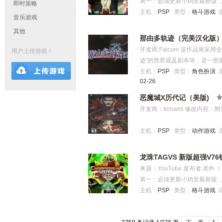
第一：必须更新小鸡至最新版，
PSP版《Bleach死神：灵
一样：我就以“气功炮”“重击”
即时策略
机能也更加强大。例如Andro
PPSSPP系统设置找到网络对
主机：
PSP
类型：
格斗游戏
始渐渐扩大行动范围到断界、
试。 最基本的是连一个重击，
音乐游戏
不见，你如果速度不停下来是没
把那两项网对战功能打开： 大家把第
追加角色在内，从原作有84人
时间要掌握好，蓄久了连击点
（当然，这只是个人感觉） 还
其他
二个网络MAC地址它不能自己
附加要素，像是在浦原商店购
单，又很实用，建议实战常用。
那由多轨迹（完美汉化版
的网络对战IP地址必须相同，
在游戏中有一个“我的房间”，
拳，把敌人转身了，然后打一
开发商:Falcom 该作品将采
用户上传游戏！
机失败，请大家注意！ 第三：
（繁体中文字幕）、以及各个角
按↓+△，按几下□随意）打完
迹"的世界观及剧本等，是一部
（只能有一个人来开热点）联
神》原作的丰富世界展现在游
后3连追击，这样下来一般人就
轨迹等没有剧情关系。 感谢！ 
主机：
PSP
类型：
角色扮演
间，小伙伴看见房间后点击申请
并设定一位原作角色的台词做为
不错，一般都是一管多没了。 
02-26
Darkness-TX 翻译：冷月舞
表】 ↑ 舞空术 ↓ 降落 L＋↑ 气
神》的世界。
还是勾拳，两个都可以，我一
测试：Darkness-TX， 【九
恶魔城X历代记（美版)
移动(L＋X冲刺）（ L＋XX极速
再接一套气功炮，然后一套重
红与白 动画制作：阿兴爱小红，爻 
开发商：konami 修改内容
R 切换目标 近身X-O 气档 近身
□，3连追击···这个比较高
ノヤ，阿光，玉米田妖精，帕帕，lz
攻击 飞行（远X)-O 冲刺挡波 
次数，手和反应能力再快一点，
Nature，煙頭99，真蓝眼红Z
主机：
PSP
类型：
动作游戏
SELECT 取消变身 L＋SELECT
极变态连技，开始的时候用L+
Kiss Nature，东部枪手
L+上O 个人特技 L+X 气移 
意，用□□□□+短□蓄力，上面
xxh 测试：红与白， Kiss
L＋△＝终极必杀技 【连招】 共
比较高手向，然后接一套勾拳
龙珠TAGVS 新版超强V76
上帝Lyn，gto100234，
□ 爆气下连续按 □ 可无限连
下□蓄力□重击飞然后加X冲刺
来源：YouTube 发布者:老
的哀伤，梦月兰，S游戏人生，
招、必杀技（超必杀）等！ 近身X
追击，按L+X冲上去按□，可
第一：必须更新小鸡至最新版，
な，艾璐Grit_韭菜，空梦，
到了对手面前后按□）＋下○ 
后只能打4下□接蓄力□击飞，因
PPSSPP系统设置找到网络对
主机：
PSP
类型：
格斗游戏
雪，sefln，最爱君无戏言，双
消耗气力)，中途可按方向改变
接接3连追，这样一套下来40
把那两项网对战功能打开： 大家把第
等分的花猫。
飞，配合方向键可把对手击向
飞后应该可以照刚才的步骤继
二个网络MAC地址它不能自己
懒得试，应该不可以吧，这一