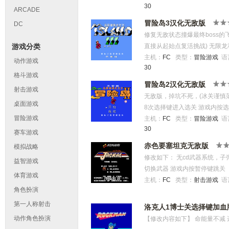
30
ARCADE
冒险岛3汉化无敌版
DC
修复无敌状态撞爆最终boss的
游戏分类
直接从起始点复活挑战) 无限
选择键换龙宝宝和滑板冲浪板 
主机：
FC
类型：
冒险游戏
语
动作游戏
30
你轻松通关)
格斗游戏
冒险岛2汉化无敌版
射击游戏
无敌版，掉坑不死，(冰关谨慎
桌面游戏
8次选择键进入选关 游戏内按
冒险游戏
主机：
FC
类型：
冒险游戏
语
30
赛车游戏
赤色要塞坦克无敌版
模拟战略
修改如下： 无cd武器系统，子
益智游戏
切换武器 游戏内按暂停键跳关
体育游戏
主机：
FC
类型：
射击游戏
语
角色扮演
第一人称射击
洛克人1博士关选择键加血
动作角色扮演
【修改内容如下】 命能量不减