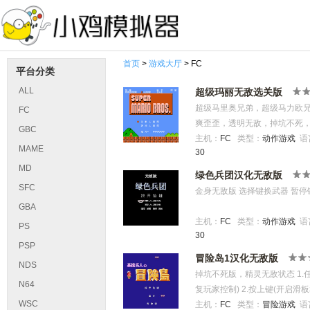
首页
>
游戏大厅
> FC
平台分类
ALL
超级玛丽无敌选关版
超级马里奥兄弟，超级马力欧兄
FC
爽歪歪，透明无敌，掉坑不死，祝你玩的
GBC
But our princess is in
主机：
FC
类型：
动作游戏
语
MAME
30
8-4通关后的文本:“Thank you mario
MD
quest。 Push button B, 
绿色兵团汉化无敌版
个世界。谢谢你，马里奥，你的
SFC
金身无敌版 选择键换武器 暂停
GBA
主机：
FC
类型：
动作游戏
语
PS
30
PSP
冒险岛1汉化无敌版
NDS
掉坑不死版，精灵无敌状态 1.
N64
复玩家控制) 2.按上键(开启滑板
WSC
键跳关(无敌状态撞爆boss身子
主机：
FC
类型：
冒险游戏
语