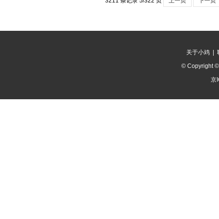
3211 条记录 5/322 页
上一页
下一页
吧。。。。。支持的朋友们请点
教程（主要是针对fc sfc g
单键，再打开高级设置——设
只这一个选项，开启后画面会
关于小鸡
|
© Copyright 
京I