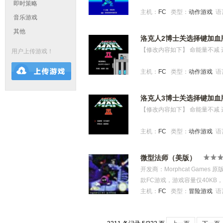
即时策略
主机：
FC
类型：
动作游戏
语
音乐游戏
其他
洛克人2博士关选择键加血
【修改内容如下】 命能量不减
用户上传游戏！
主机：
FC
类型：
动作游戏
语
洛克人3博士关选择键加血
【修改内容如下】 命能量不减
主机：
FC
类型：
动作游戏
语
微型法师（美版）
开发商：Morphcat Games 
款FC游戏，游戏容量仅40K
轴，玩家需要不断地向上前进，
主机：
FC
类型：
冒险游戏
语
周目的设定，若在一周目与二
ps.小鸡到这个样子也不知道