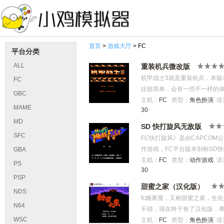
首页
>
游戏大厅
> FC
平台分类
ALL
重装机兵微改版
机甲战士3就是重装机兵，本
FC
比较简单，会有一些不一样的
GBC
主机：
FC
类型：
角色扮演
语
MAME
30
MD
SD 快打旋风无敌版
SFC
FC快打旋风》是由CAPCOM
作游戏，FC平台版本别称SD
GBA
化角色辨识度与模块使用 游戏故
主机：
FC
类型：
动作游戏
语
PS
30
选角色对抗街头黑帮势力 操作
PSP
名角色，分别拥有波动拳、穿
甜蜜之家（汉化版）
NDS
迪/凯4级解锁）。游戏创新引
fc糖果屋，又称甜蜜之家，生
计压缩原版内容但重置背景音
N64
不错，现在终于有了汉化版，
WSC
主机：
FC
类型：
角色扮演
语