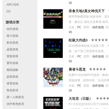
30
ARCADE
吞食天地2真女神伐天下
DC
精简简称梳理版 改版名称：真女
游戏分类
者：颜太白 游玩注意事项 项
使用，避免全队武将丢失 难度
主机：
FC
类型：
动作游戏
语
动作游戏
30
极武器 银临拜关羽仅面板属性
格斗游戏
攻击、计策释放次数翻倍 太白神
松鼠大作战3
射击游戏
界观时空错乱，多次元人物穿越
绍 经典游戏松鼠大战第三部，
战技巧 常备复智丹，对战锦衣
桌面游戏
戏，这个第三部是射击游戏。
优势立刻存档，赤壁战前务必留
冒险游戏
主机：
FC
类型：
动作游戏
语
先将其击杀；终极对战依靠复活
30
赛车游戏
计策牵制 挑战作者颜太白前必
勇者斗恶龙
模拟战略
实力 静寂阵、箭锋阵输出能力
经典FC回合制RPG游戏《勇
颜太白、月千寻习得暗杀计
益智游戏
冒险故事，剧情丰富、玩法经
体育游戏
主机：
FC
类型：
动作游戏
语
角色扮演
30
第一人称射击
大坦克（日版）
动作角色扮演
FC大坦克‌是SNK公司于19