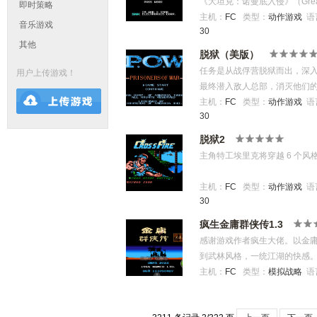
《大坦克：诺曼底入侵》（Grea
即时策略
二战诺曼底登陆为背景，玩家扮
主机：
FC
类型：
动作游戏
语
音乐游戏
30
毁德军防线与秘密武器。 游戏
其他
破敌军封锁线，应对士兵、装
脱狱（美版）
择，难度递增，且无传统过场
任务是从战俘营脱狱而出，深
用户上传游戏！
相似，强调爽快冲撞与火力压制
最终潜入敌人总部，消灭他们
机安全撤离。
主机：
FC
类型：
动作游戏
语
30
脱狱2
主角特工埃里克将穿越 6 个
主机：
FC
类型：
动作游戏
语
30
疯生金庸群侠传1.3
感谢游戏作者疯生大佬。以金
到武林风格，一统江湖的快感
大惊喜。哈哈
主机：
FC
类型：
模拟战略
语