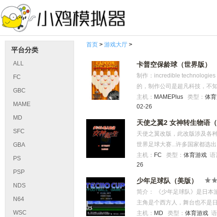
首页
>
游戏大厅
>
平台分类
ALL
卡普空保龄球（世界版）
制作：incredible tech
FC
的，制作公司是超凡科技，不知
GBC
单，移动保龄球，瞄准后扔出去，
主机：
MAMEPlus
类型：
体
MAME
02-26
再来一下...
MD
天使之翼2 女神转生物语
SFC
天使之翼改版，此改版涉及各种
世界足球大赛...许多国家都
GBA
是普通足球比赛那么简单，激
主机：
FC
类型：
体育游戏
语
PS
26
启...最终被迫与恶魔交战。
PSP
恶魔交战之外，还有另外一种
少年足球队（美版）
NDS
在出现“游戏结束”字样的瞬间
简介： 《少年足球队》是日本
关。除作弊外，要进入神秘篇有
N64
主角是个西方人，舞台也不是日
的瞬间按下选择键即可进入；另
WSC
队，一路过关斩将，夺得国内
主机：
MD
类型：
体育游戏
语