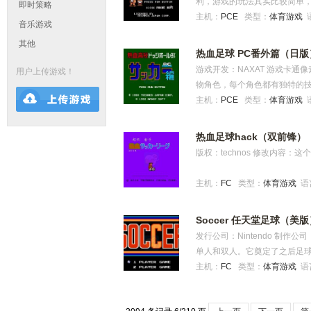
利，游戏的玩法其实比较简单
+SELECT 我方等级4 右+SEL
即时策略
主机：
PCE
类型：
体育游戏
我方等级16 上+START 我方等级
音乐游戏
左+START 我方等级32 3.其它
其他
束比赛 SELECT+B 结束我
热血足球 PC番外篇（日版
为格鲁迪斯 石崎无敌脸能挡传
游戏开发：NAXAT 游戏卡
用户上传游戏！
暴力属性 松山添加雪崩，进球后
物角色，每个角色都有独特的
崩 若林添加下键暴怒，另可手
有任何规则的足球游戏，所以
主机：
PCE
类型：
体育游戏
按了a后快速按住下键接着再按
动触发暴怒的功能多练习就能
热血足球hack（双前锋）
版权：technos 修改内容
主机：
FC
类型：
体育游戏
语
Soccer 任天堂足球（美版
发行公司：Nintendo 制作公司
单人和双人。它奠定了之后足
时长等 1985年这款《Socc
主机：
FC
类型：
体育游戏
语
的首次辉煌