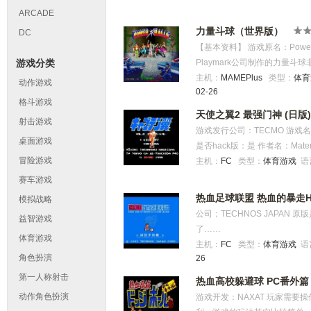
等级低 下一关才有烈鹰 ABCDE 
ARCADE
记 UnBvY rFzcv J3g8i
力量斗球（世界版）
DC
【基本资料】 游戏原名：Power B
游戏分类
Playmark公司制作的力量
直到击碎所有东西就能过关，
主机：
MAMEPlus
类型：
体
动作游戏
02-26
格斗游戏
天使之翼2 最强门神 (日版)
射击游戏
游戏发行公司：TECMO 游戏名
桌面游戏
是否hack版：是 作者名：Mate
冒险游戏
补，无限换人 体力超过748每
主机：
FC
类型：
体育游戏
语
步频加速：稍微加快游戏时间的
赛车游戏
足也能发动必杀：雪崩以外的必
热血足球联盟 热血的暴走H
模拟战略
戏可玩性的调整： 限制漏球战
公司；TECHNOS JAPAN
益智游戏
门 限制过人传球刷经验：行动
了……
升级使用过人和传球刷取过多
体育游戏
主机：
FC
类型：
体育游戏
语
少升级太难的问题，同时鼓励
角色扮演
26
行动经验统一为得分30防守08
第一人称射击
热血高校躲避球 PC番外
得行动经验过少的问题 添加按键功
动作角色扮演
游戏开发：NAXAT 玩家需
音乐测试功能） 2.比赛中按键调