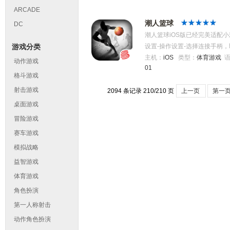
ARCADE
潮人篮球
DC
潮人篮球iOS版已经完美适配
游戏分类
设置-操作设置-选择连接手柄
篮球竞技手游——《潮人篮球》，
主机：
iOS
类型：
体育游戏
动作游戏
01
玩法！无外挂纯操作，打造绿
格斗游戏
一键爆发技，演绎高光时刻；首
射击游戏
2094 条记录 210/210 页
上一页
第一
享竞技激情！ 官方QQ2群：6496
桌面游戏
冒险游戏
赛车游戏
模拟战略
益智游戏
体育游戏
角色扮演
第一人称射击
动作角色扮演