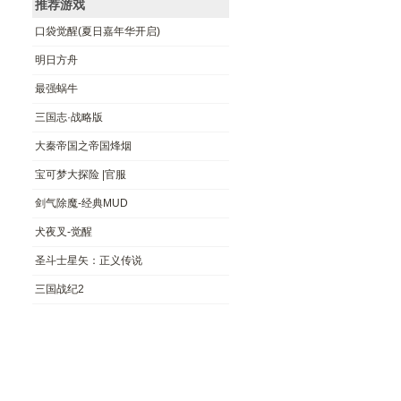
推荐游戏
口袋觉醒(夏日嘉年华开启)
明日方‪舟
最强蜗牛
三国志·战略版
大秦帝国之帝国烽烟
宝可梦大探险 |官服
剑气除魔-经典MUD
犬夜叉-觉醒
圣斗士星矢：正义传说
三国战纪2