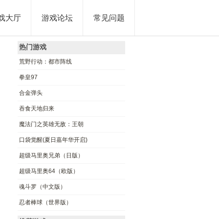
戏大厅
游戏论坛
常见问题
热门游戏
荒野行动：都市阵线
拳皇97
合金弹头
吞食天地归来
魔法门之英雄无敌：王朝
口袋觉醒(夏日嘉年华开启)
超级马里奥兄弟（日版）
超级马里奥64（欧版）
魂斗罗（中文版）
忍者棒球（世界版）