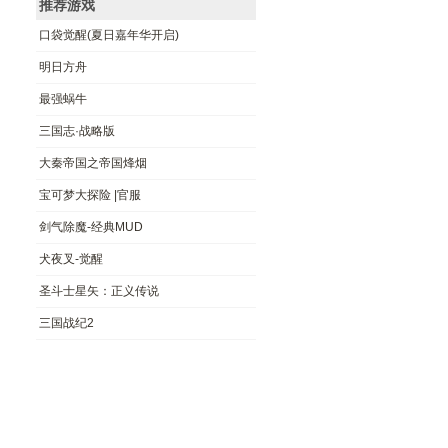
推荐游戏
口袋觉醒(夏日嘉年华开启)
明日方‪舟
最强蜗牛
三国志·战略版
大秦帝国之帝国烽烟
宝可梦大探险 |官服
剑气除魔-经典MUD
犬夜叉-觉醒
圣斗士星矢：正义传说
三国战纪2