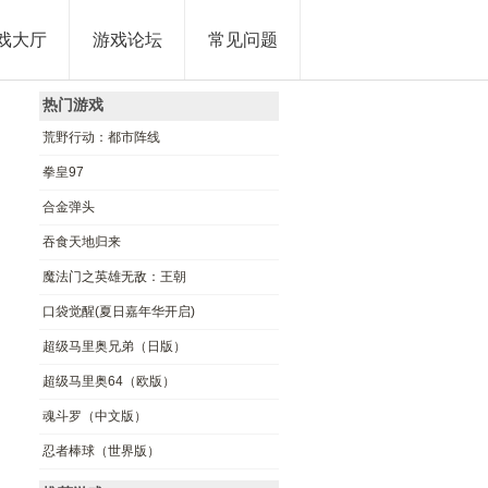
戏大厅
游戏论坛
常见问题
热门游戏
荒野行动：都市阵线
拳皇97
合金弹头
吞食天地归来
魔法门之英雄无敌：王朝
口袋觉醒(夏日嘉年华开启)
超级马里奥兄弟（日版）
超级马里奥64（欧版）
魂斗罗（中文版）
忍者棒球（世界版）