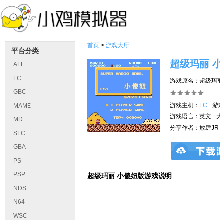
首页
>
游戏大厅
平台分类
超级玛丽 
ALL
FC
游戏原名：超级玛
GBC
游戏主机：
FC
游
MAME
游戏语言：英文
MD
分享作者：放肆JR
SFC
GBA
PS
PSP
超级玛丽 小傻妞版游戏说明
NDS
N64
WSC