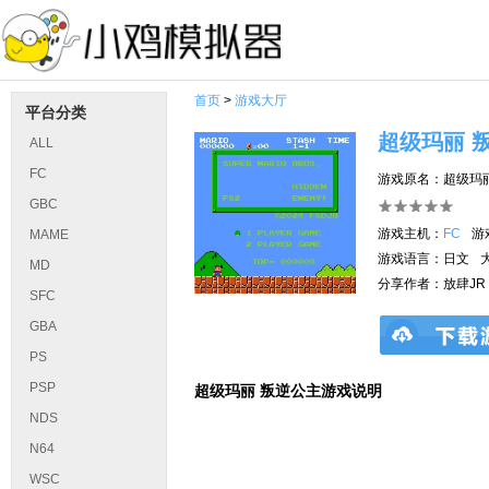
首页
>
游戏大厅
平台分类
超级玛丽 
ALL
FC
游戏原名：超级玛
GBC
游戏主机：
FC
游
MAME
游戏语言：日文
MD
分享作者：放肆JR
SFC
GBA
PS
PSP
超级玛丽 叛逆公主游戏说明
NDS
N64
WSC