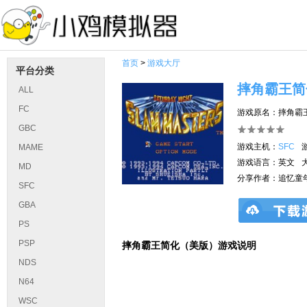
首页
>
游戏大厅
平台分类
摔角霸王简
ALL
FC
游戏原名：摔角霸
GBC
游戏主机：
SFC
MAME
游戏语言：英文
MD
分享作者：追忆童
SFC
GBA
PS
PSP
摔角霸王简化（美版）游戏说明
NDS
N64
WSC