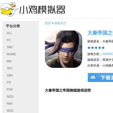
首页
>
游戏大厅
平台分类
大秦帝国之
ALL
FC
游戏原名：大秦帝
GBC
游戏主机：
ANDRO
MAME
游戏语言：简体中文
MD
分享作者：小鸡推
SFC
GBA
PS
PSP
大秦帝国之帝国烽烟游戏说明
NDS
N64
WSC